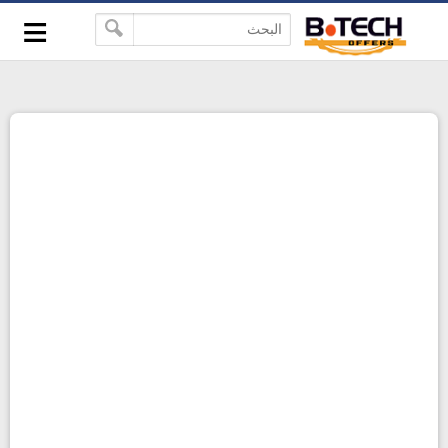
≡
-->