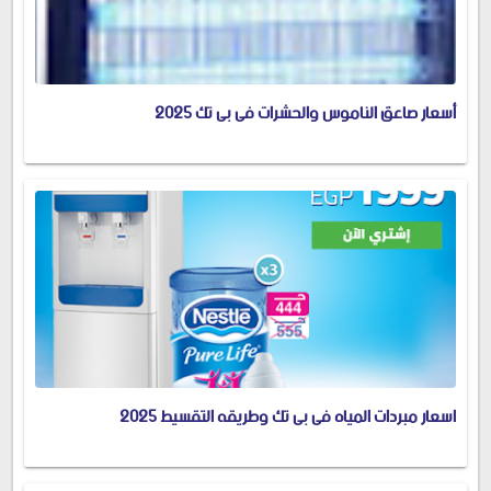
أسعار صاعق الناموس والحشرات فى بى تك 2025
اسعار مبردات المياه فى بى تك وطريقه التقسيط 2025