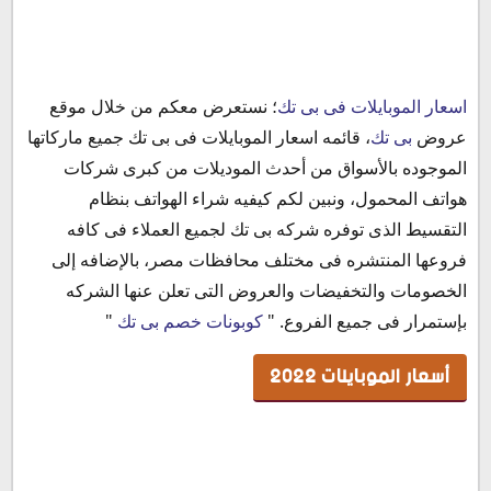
أسعار الموبايلات 2022
اسعار الموبايلات فى بى تك
؛ نستعرض معكم من خلال موقع
اسعار موبايلات اوبو فى بى تك
عروض
بى تك
، قائمه اسعار الموبايلات فى بى تك جميع ماركاتها
اسعار موبايلات سامسونج فى بى تك
الموجوده بالأسواق من أحدث الموديلات من كبرى شركات
اسعار موبايلات هواوى فى بى تك
هواتف المحمول، ونبين لكم كيفيه شراء الهواتف بنظام
اسعار موبايلات انفنيكس فى بى تك
التقسيط الذى توفره شركه بى تك لجميع العملاء فى كافه
اسعار موبايلات شاومى فى بى تك
فروعها المنتشره فى مختلف محافظات مصر، بالإضافه إلى
اسعار موبايلات ريلمى فى بى تك
الخصومات والتخفيضات والعروض التى تعلن عنها الشركه
اسعار موبايلات ايفون فى بى تك
بإستمرار فى جميع الفروع. "
كوبونات خصم بى تك
"
الشروط والأحكام :
أسعار الموبايلات 2022