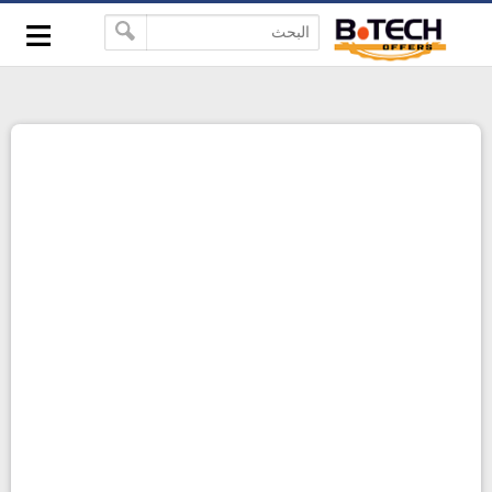
≡
-->