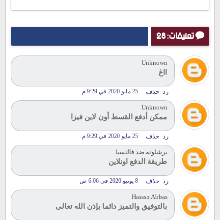
تعليقات: 28
Unknown
ااغ
رد
حذف
25 مايو 2020 في 9:29 م
Unknown
ممكن أدفع القسط أون لاين فيزا
رد
حذف
25 مايو 2020 في 9:29 م
برشلونة ضد فالنسيا
طريقة الدفع اونلاين
رد
حذف
8 يونيو 2020 في 6:06 ص
Hasssn Abbas
بالتوفيق والتميز دائما بإذن الله تعالى