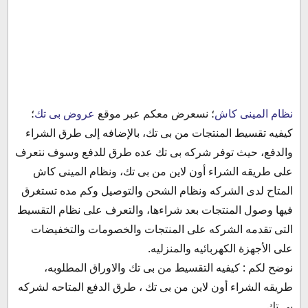
المحتويات
نظام المينى كاش
؛ نسعرض معكم عبر موقع
عروض بى تك
؛
نظام المينى كاش من بى تك
كيفيه تقسيط المنتجات من بى تك، بالإضافه إلى طرق الشراء
مميزات نظام المينى كاش
والدفع، حيث توفر شركه بى تك عده طرق للدفع وسوف نتعرف
الأوراق المطلوبه للتقسيط بنظام المينى كاش
على طريقه الشراء أون لاين من بى تك، ونظام المينى كاش
نظام المينى كاش للشركات
المتاح لدى الشركه ونظام الشحن والتوصيل وكم مده تستغرق
طريقه استخدام خدمة المينى كاش فى الفرع
فيها وصول المنتجات بعد شراءها، والتعرف على نظام التقسيط
طريقه التقديم لنظام المينى كاش من بى تك
التى تقدمه الشركه على المنتجات والخصومات والتخفيضات
على الأجهزة الكهربائيه والمنزليه.
نوضح لكم : كيفيه التقسيط من بى تك والاوراق المطلوبه،
طريقه الشراء أون لاين من بى تك ، طرق الدفع المتاحه لشركه
بى تك.