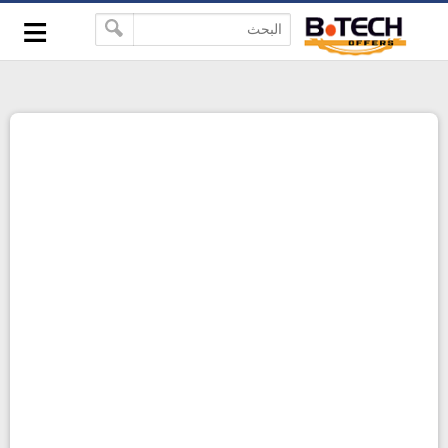
≡
-->