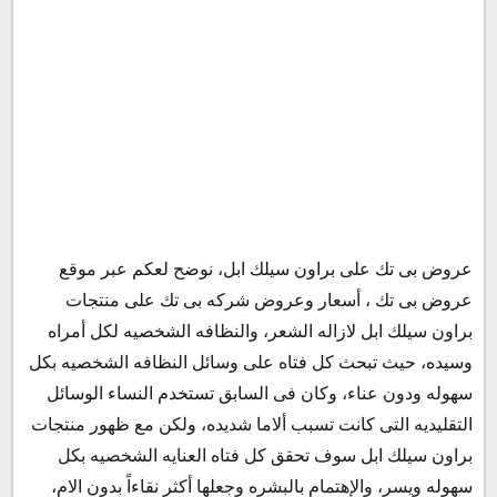
أسعار براون سيلك ابل فى بى تك
عروض بى تك على براون سيلك ابل، نوضح لعكم عبر موقع
الشروط والأحكام :
عروض بى تك ، أسعار وعروض شركه بى تك على منتجات
عروض بى تك على براون سيلك ابل
براون سيلك ابل لازاله الشعر، والنظافه الشخصيه لكل أمراه
أنواع بروان سيلك ابل من بى تك
وسيده، حيث تبحث كل فتاه على وسائل النظافه الشخصيه بكل
أسعار بروان سيلك ابل فى بى تك
سهوله ودون عناء، وكان فى السابق تستخدم النساء الوسائل
ملاحظات حول ماكينات براون سيلك ابل
التقليديه التى كانت تسبب ألاما شديده، ولكن مع ظهور منتجات
محتويات علبه براون سيلك ابل
براون سيلك ابل سوف تحقق كل فتاه العنايه الشخصيه بكل
سهوله ويسر، والإهتمام بالبشره وجعلها أكثر نقاءاً بدون الام،