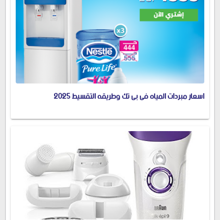
اسعار مبردات المياه فى بى تك وطريقه التقسيط 2025